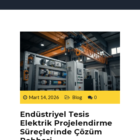
ELEKTRIK ARIZA SERVISI
TOPRAKLAMA ÖLÇÜMÜ
ELEKTRIK İÇ TESISAT UYGUNLUK
RAPORU
PARATONER ÖLÇÜMÜ
VINÇ SERVISI
Mart 14, 2026
Blog
0
Endüstriyel Tesis
Elektrik Projelendirme
Süreçlerinde Çözüm