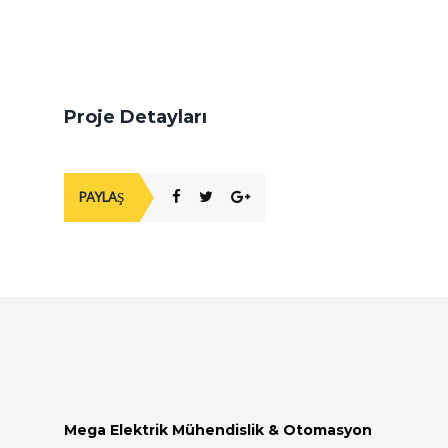
ELEKTRIK ARIZA SERVISI
TOPRAKLAMA ÖLÇÜMÜ
ELEKTRIK İÇ TESISAT UYGUNLUK
Proje Detayları
RAPORU
PARATONER ÖLÇÜMÜ
PAYLAŞ
VINÇ SERVISI
Mega Elektrik Mühendislik & Otomasyon